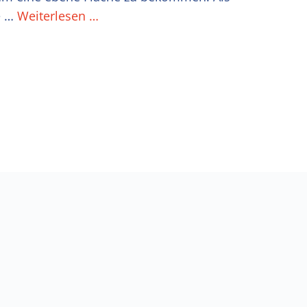
e …
Weiterlesen …