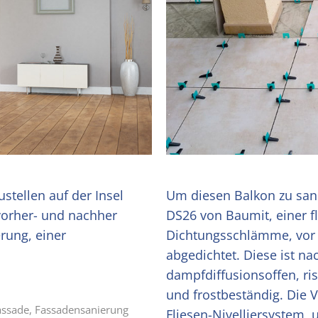
ustellen auf der Insel
Um diesen Balkon zu sani
vorher- und nachher
DS26 von Baumit, einer f
rung, einer
Dichtungsschlämme, vor 
abgedichtet. Diese ist n
dampfdiffusionsoffen, ri
und frostbeständig. Die V
assade
,
Fassadensanierung
Fliesen-Nivelliersystem,